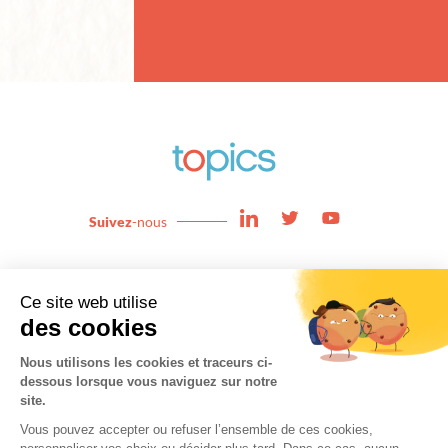
Suivez
-nous
Enjeux
News
Expertises
About
Team
Contact