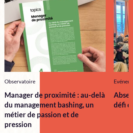
Observatoire
Evénem
Manager de proximité : au-delà
Absen
du management bashing, un
défi q
métier de passion et de
pression