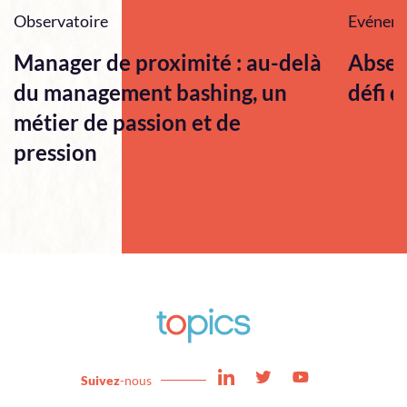
Observatoire
Evénem
Manager de proximité : au-delà
Absen
du management bashing, un
défi q
métier de passion et de
pression
Suivez
-nous