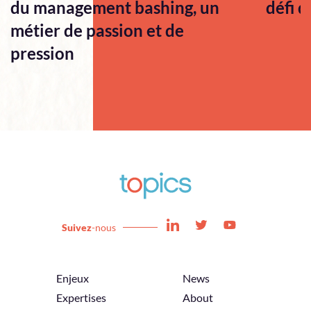
du management bashing, un
défi q
métier de passion et de
pression
Suivez
-nous
Enjeux
News
Expertises
About