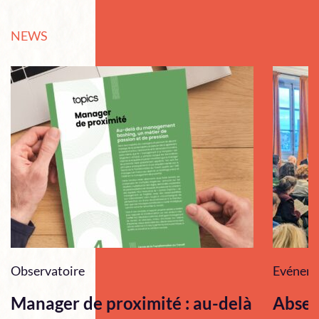
NEWS
Observatoire
Evénem
Manager de proximité : au-delà
Absen