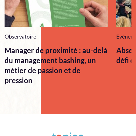
Observatoire
Evénem
Manager de proximité : au-delà
Absen
du management bashing, un
défi q
métier de passion et de
pression