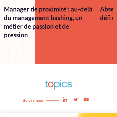
Manager de proximité : au-delà
Absen
du management bashing, un
défi q
métier de passion et de
pression
Suivez
-nous