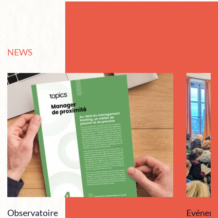
NEWS
Observatoire
Evénem