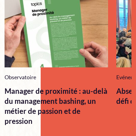
Observatoire
Evénem
Manager de proximité : au-delà
Absen
du management bashing, un
défi q
métier de passion et de
pression