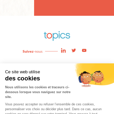
Suivez
-nous
Enjeux
News
Expertises
About
Team
Contact
Cookies