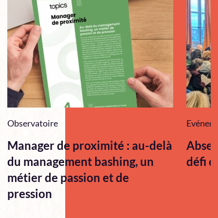
Observatoire
Evénem
Manager de proximité : au-delà
Absen
du management bashing, un
défi q
métier de passion et de
pression