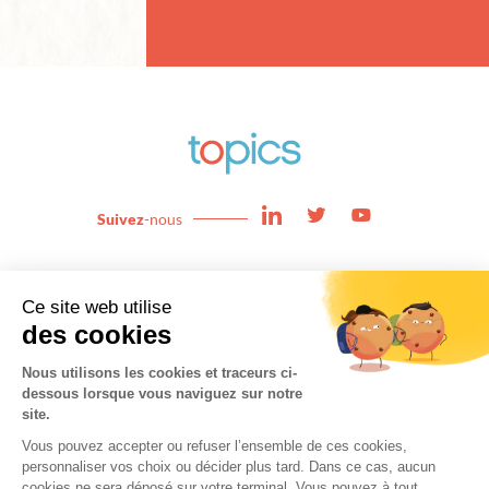
Suivez
-nous
Enjeux
News
Expertises
About
Team
Contact
Cookies