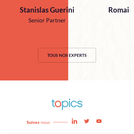
Stanislas Guerini
Romain
Senior Partner
TOUS NOS EXPERTS
Suivez
-nous