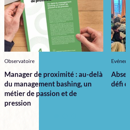
Observatoire
Evénem
Manager de proximité : au-delà
Absen
du management bashing, un
défi q
métier de passion et de
pression