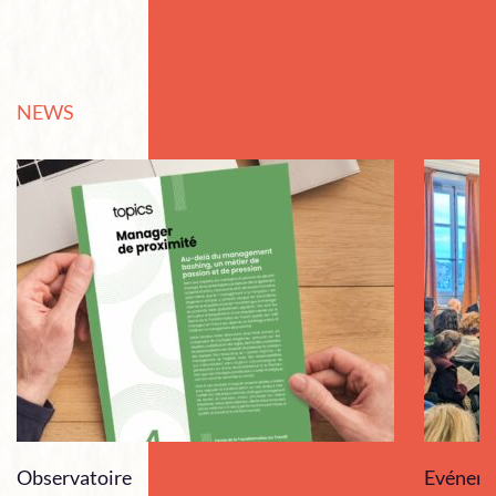
NEWS
Observatoire
Evénem