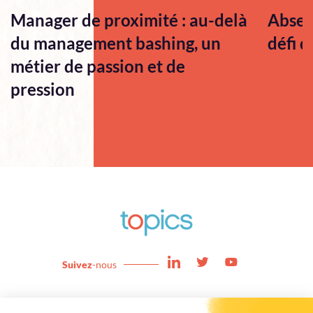
Manager de proximité : au-delà
Absen
du management bashing, un
défi q
métier de passion et de
pression
Suivez
-nous