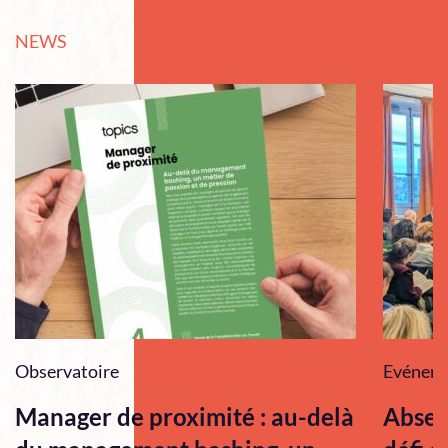
NEWS
Observatoire
Evénem
Manager de proximité : au-delà
Absen