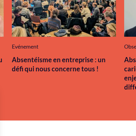
Evénement
Obse
u
Absentéisme en entreprise : un
Abs
défi qui nous concerne tous !
car
enj
dif