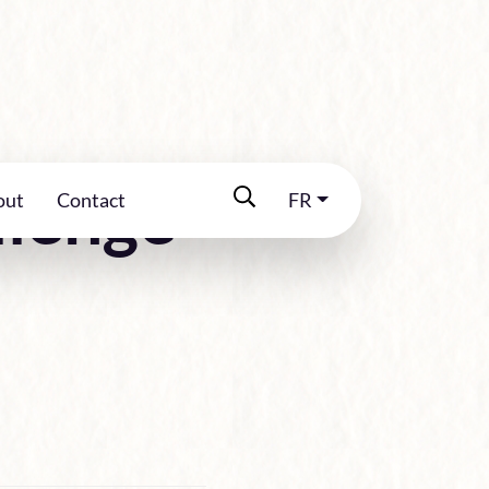
llenge
out
Contact
FR