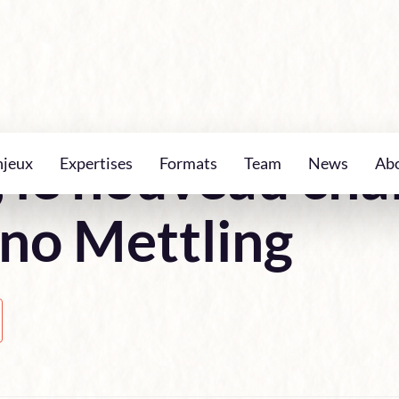
, le nouveau cha
njeux
Expertises
Formats
Team
News
Ab
no Mettling