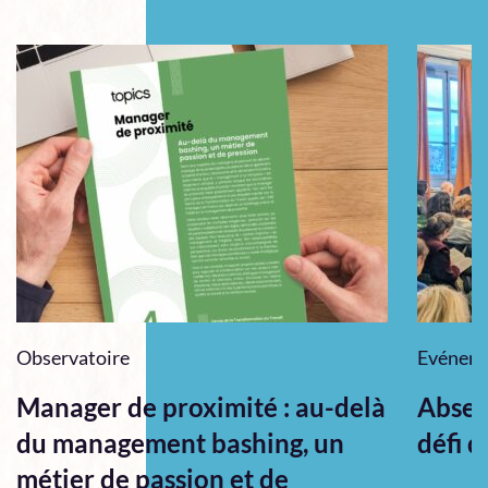
Observatoire
Evénem
Manager de proximité : au-delà
Absen
du management bashing, un
défi q
métier de passion et de