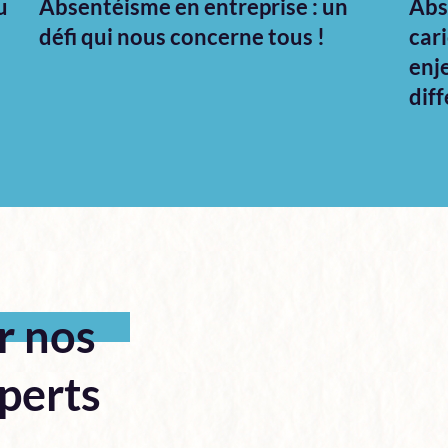
u
Absentéisme en entreprise : un
Abs
défi qui nous concerne tous !
car
enj
dif
r nos
perts