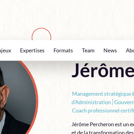
njeux
Expertises
Formats
Team
News
Ab
TEAM
Jérôme
Management stratégique &
d’Administration
Gouvern
Coach professionnel certif
Jérôme Percheron est un e
et de la transformation de