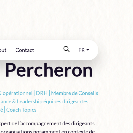
out
Contact
FR
 Percheron
 opérationnel
DRH
Membre de Conseils
ance & Leadership équipes dirigeantes
ié
Coach Topics
xpert de l’accompagnement des dirigeants
s organisations notamment en contexte de