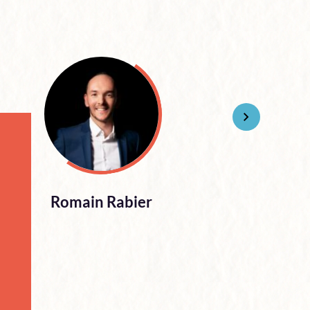
Romain Rabier
Ca
Coa